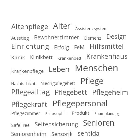
Alter
Altenpflege
Assistenzsystem
Design
Bewohnerzimmer
Ausstieg
Demenz
Einrichtung
Hilfsmittel
Erfolg
FeM
Krankenhaus
Klinik
Klinikbett
Krankenbett
Menschen
Leben
Krankenpflege
Pflege
Niedrigpflegebett
Nachtschicht
Pflegealltag
Pflegeheim
Pflegebett
Pflegepersonal
Pflegekraft
Produkt
Pflegezimmer
Philosophie
Raumplanung
Senioren
Seitensicherung
SafeFree
sentida
Seniorenheim
Sensorik