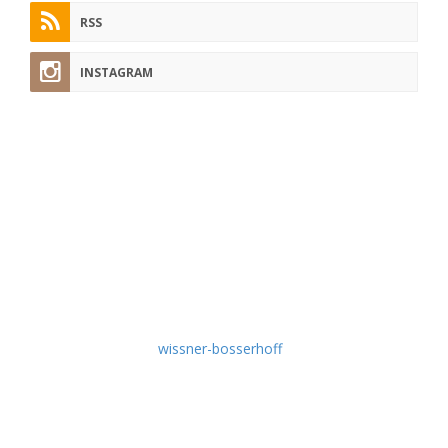
RSS
INSTAGRAM
pflege-today.de
Hier finden Sie regelmäßig Tipps und Tricks aus der Pflege-
Praxis, nützliche Tutorials, Experten-Interviews, aktuelle
Fachbeiträge, Produkt-News und Wissenswertes rund um
die Themen Krankenpflege und Altenpflege.
Idee & Umsetzung:
wissner-bosserhoff
Empfehlen Sie uns weiter!
Schlagworte