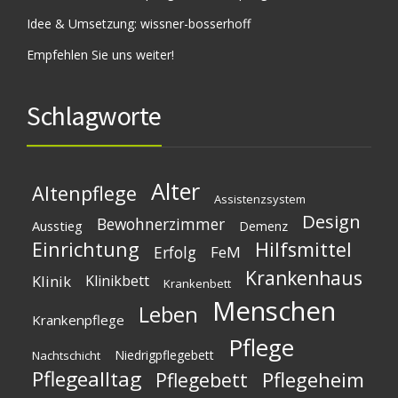
Idee & Umsetzung:
wissner-bosserhoff
Empfehlen Sie uns weiter!
Schlagworte
Alter
Altenpflege
Assistenzsystem
Design
Bewohnerzimmer
Ausstieg
Demenz
Einrichtung
Hilfsmittel
Erfolg
FeM
Krankenhaus
Klinik
Klinikbett
Krankenbett
Menschen
Leben
Krankenpflege
Pflege
Niedrigpflegebett
Nachtschicht
Pflegealltag
Pflegeheim
Pflegebett