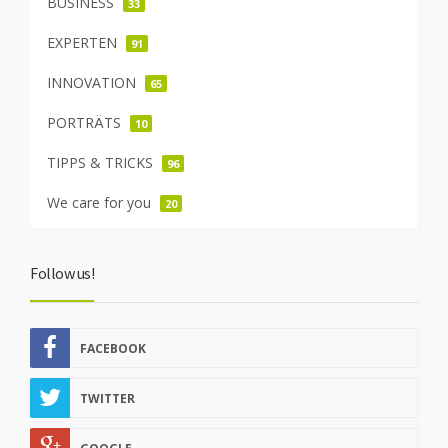
BUSINESS
33
EXPERTEN
91
INNOVATION
65
PORTRÄTS
10
TIPPS & TRICKS
96
We care for you
20
Follow us!
FACEBOOK
TWITTER