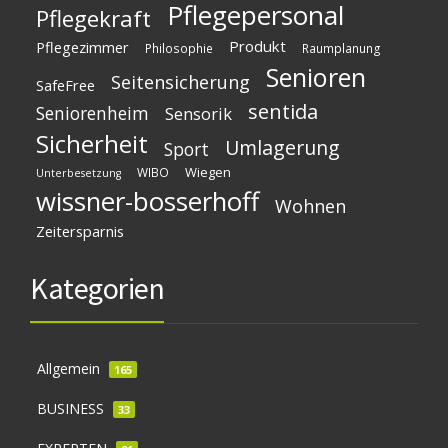
Pflegepersonal
Pflegekraft
Produkt
Pflegezimmer
Philosophie
Raumplanung
Senioren
Seitensicherung
SafeFree
sentida
Seniorenheim
Sensorik
Sicherheit
Umlagerung
Sport
Wiegen
WIBO
Unterbesetzung
wissner-bosserhoff
Wohnen
Zeitersparnis
Kategorien
Allgemein
165
BUSINESS
33