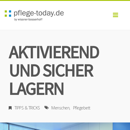
Toggl
navig
AKTIVIEREND
UND SICHER
LAGERN
TIPPS & TRICKS
Menschen
Pflegebett