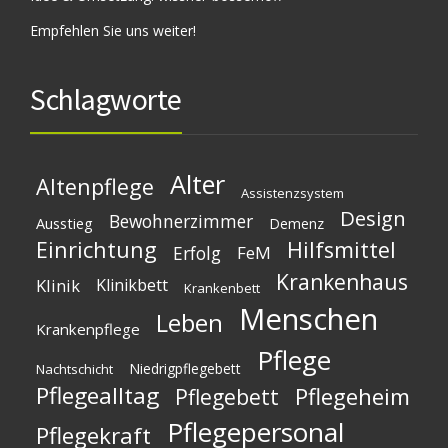
Empfehlen Sie uns weiter!
Schlagworte
Alter
Altenpflege
Assistenzsystem
Design
Bewohnerzimmer
Ausstieg
Demenz
Einrichtung
Hilfsmittel
Erfolg
FeM
Krankenhaus
Klinik
Klinikbett
Krankenbett
Menschen
Leben
Krankenpflege
Pflege
Niedrigpflegebett
Nachtschicht
Pflegealltag
Pflegeheim
Pflegebett
Pflegepersonal
Pflegekraft