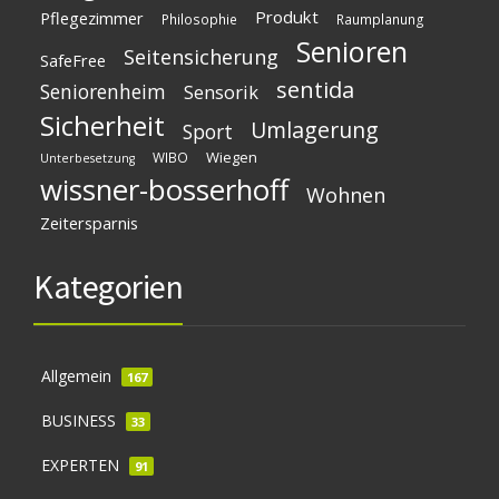
Produkt
Pflegezimmer
Philosophie
Raumplanung
Senioren
Seitensicherung
SafeFree
sentida
Seniorenheim
Sensorik
Sicherheit
Umlagerung
Sport
Wiegen
WIBO
Unterbesetzung
wissner-bosserhoff
Wohnen
Zeitersparnis
Kategorien
Allgemein
167
BUSINESS
33
EXPERTEN
91