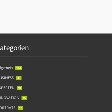
ategorien
llgemein
164
USINESS
33
XPERTEN
91
NNOVATION
65
ORTRÄTS
10