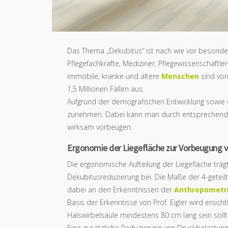
Das Thema „Dekubitus“ ist nach wie vor besonde
Pflegefachkräfte, Mediziner, Pflegewissenschaftl
immobile, kranke und ältere
Menschen
sind von
1,5 Millionen Fällen aus.
Aufgrund der demografischen Entwicklung sowie 
zunehmen. Dabei kann man durch entsprechende
wirksam vorbeugen.
Ergonomie der Liegefläche zur Vorbeugung v
Die ergonomische Aufteilung der Liegefläche trä
Dekubitusreduzierung bei. Die Maße der 4-geteil
dabei an den Erkenntnissen der
Anthropometr
Basis der Erkenntisse von Prof. Eigler wird ersi
Halswirbelsäule mindestens 80 cm lang sein sollt
Eine zusätzliche Reduzierung von Druckbelastung