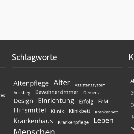
Schlagworte
K
Alter
A
Altenpflege
Assistenzsystem
Bewohnerzimmer
Ausstieg
Demenz
B
tes
Einrichtung
Design
Erfolg
FeM
E
Hilfsmittel
Klinik
Klinikbett
Krankenbett
I
Leben
Krankenhaus
Krankenpflege
Menschen
P