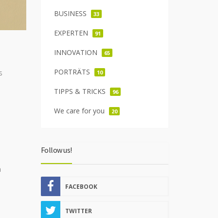
BUSINESS
33
EXPERTEN
91
INNOVATION
65
PORTRÄTS
s
10
TIPPS & TRICKS
96
We care for you
20
Follow us!
h
FACEBOOK
TWITTER