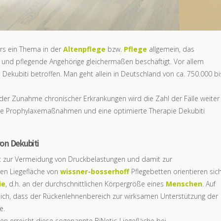
rs ein Thema in der
Altenpflege
bzw.
Pflege
allgemein, das
er und pflegende Angehörige gleichermaßen beschäftigt. Vor allem
 Dekubiti betroffen. Man geht allein in Deutschland von ca. 750.000 bi
der Zunahme chronischer Erkrankungen wird die Zahl der Fälle weiter
 Prophylaxemaßnahmen und eine optimierte Therapie Dekubiti
on Dekubiti
gt zur Vermeidung von Druckbelastungen und damit zur
ten Liegefläche von
wissner-bosserhoff
Pflegebetten orientieren sic
ie
, d.h. an der durchschnittlichen Körpergröße eines
Menschen
. Auf
chtlich, dass der Rückenlehnenbereich zur wirksamen Unterstützung der
e.
en erreicht diese sogenannte BiNetic-Liegefläche bei