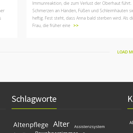
Immunreaktion, die zum Verlust der Oberhaut führt.
ner
Schmerzen an Händen, Füßen und Schleimhäuten si
s
heftig. Fest steht, dass Anna bald sterben wird. Als d
Frau, die früher eine
>>
LOAD M
Schlagworte
K
Alter
A
Altenpflege
Assistenzsystem