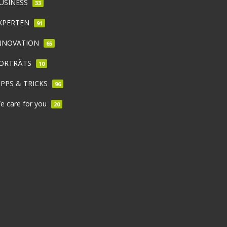
USINESS
33
XPERTEN
91
NNOVATION
65
ORTRÄTS
10
IPPS & TRICKS
96
e care for you
20