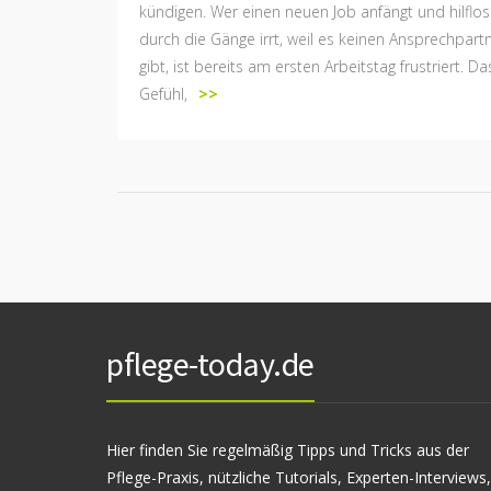
kündigen. Wer einen neuen Job anfängt und hilflos
durch die Gänge irrt, weil es keinen Ansprechpart
gibt, ist bereits am ersten Arbeitstag frustriert. Da
Gefühl,
>>
pflege-today.de
Hier finden Sie regelmäßig Tipps und Tricks aus der
Pflege-Praxis, nützliche Tutorials, Experten-Interviews,