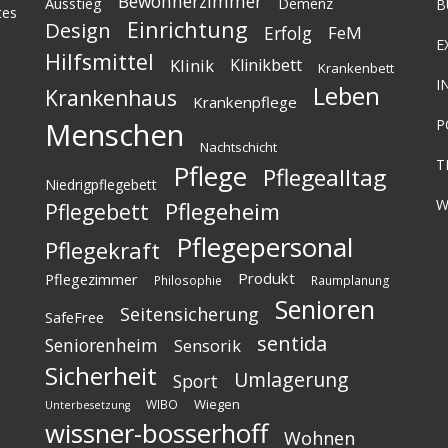
Bewohnerzimmer
Ausstieg
Demenz
B
tes
Einrichtung
Design
Erfolg
FeM
E
Hilfsmittel
Klinik
Klinikbett
Krankenbett
I
Leben
Krankenhaus
Krankenpflege
Menschen
P
Nachtschicht
T
Pflege
Pflegealltag
Niedrigpflegebett
W
Pflegeheim
Pflegebett
Pflegepersonal
Pflegekraft
Produkt
Pflegezimmer
Philosophie
Raumplanung
Senioren
Seitensicherung
SafeFree
sentida
Seniorenheim
Sensorik
Sicherheit
Umlagerung
Sport
Wiegen
WIBO
Unterbesetzung
wissner-bosserhoff
Wohnen