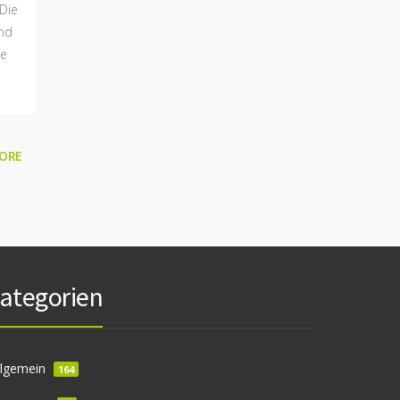
 Die
nd
ie
ORE
ategorien
llgemein
164