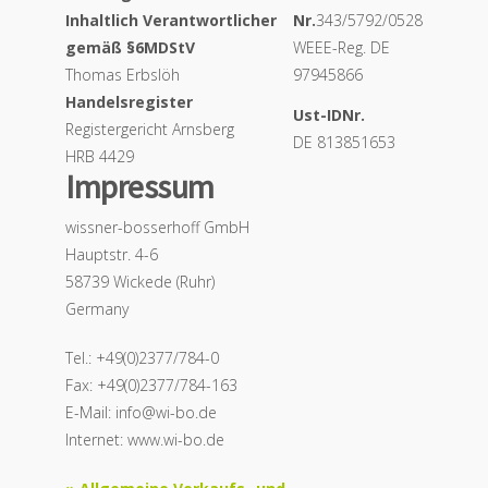
Inhaltlich Verantwortlicher
Nr.
343/5792/0528
gemäß §6MDStV
WEEE-Reg. DE
Thomas Erbslöh
97945866
Handelsregister
Ust-IDNr.
Registergericht Arnsberg
DE 813851653
HRB 4429
Impressum
wissner-bosserhoff GmbH
Hauptstr. 4-6
58739 Wickede (Ruhr)
Germany
Tel.: +49(0)2377/784-0
Fax: +49(0)2377/784-163
E-Mail: info@wi-bo.de
Internet: www.wi-bo.de