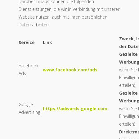
Darüber hinaus können die folgenden
Dienstleistungen, die wir in Verbindung mit unserer
Website nutzen, auch mit Ihren persönlichen
Daten arbeiten:
Zweck, I
Service
Link
der Date
Gezielte
Werbun
Facebook
www.facebook.com/ads
wenn Sie 
Ads
Einwilligu
erteilen)
Gezielte
Werbun
Google
https://adwords.google.com
wenn Sie 
Advertising
Einwilligu
erteilen)
Direktm