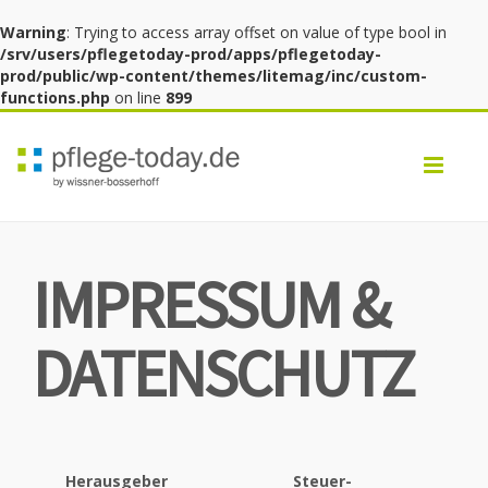
Warning
: Trying to access array offset on value of type bool in
/srv/users/pflegetoday-prod/apps/pflegetoday-
prod/public/wp-content/themes/litemag/inc/custom-
functions.php
on line
899
Toggl
navig
IMPRESSUM &
DATENSCHUTZ
Herausgeber
Steuer-